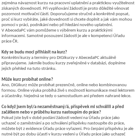
zejména návaznost kurzu na pracovní uplatnění a praktickou využitelnost
získaných dovedností. Při vyplňování žádosti je proto důležité věnovat
pozornost motivační části. Doporučujeme stručně a konkrétně popsat,
proč si kurz vybíráte, jaké dovednosti si chcete doplnit a jak vám mohou
pomoci v práci, podnikání nebo při hledání nového uplatnění.
V AbecedaPC vám pomůžeme s výběrem kurzu a praktickými
informacemi. Samotné posouzení žádosti je ale v kompetenci Úřadu
práce ČR.
Kdy se budu moci přihlásit na kurz?
Konkrétní kurzy a termíny pro DIGIkurzy v AbecedaPC aktuálně
připravujeme. Jakmile budou kurzy zveřejněné v databázi, doplníme
jejich přehled na tuto stránku.
Může kurz probíhat online?
Ano, DIGIkurz může probíhat prezenčně, online nebo kombinovanou
formou. Online výuka probíhá živě s možností komunikace mezi lektorem
a účastníky. Nejedná se tedy o samostudium ani předem nahrané lekce.
Co když jsem byl/a nezaměstnaný/á, příspěvek mi schválili a před
začátkem nebo v průběhu kurzu nastoupím do práce?
Pokud jste byli v době podání žádosti vedení na Úřadu práce jako
uchazeč o zaměstnání a po schválení příspěvku nastoupíte do práce,
můžete být z evidence Úřadu práce vyřazeni. Pro čerpání příspěvku je ale
nutné být po dobu účasti v kurzu vedení u Úřadu práce jako uchazeč