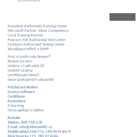
poukázkami
Autodesk Authorized Training Center
Microsoft Partner: Silver Competency
Corel Training Partner
Pearson VUE Authorized Test Center
Certiport Authorized Testing Center
Akreditace MŠMT a DVPP
Proč si zvolit naše školení?
školení na míru
učebny v řadě měst ČR
mobilní učebny
certifikovaní lektoři
tisíce spokojených zákazníků
Počítačová školení
Licence software
Certifikace
Konzultace
E-learning
Vývoj aplikací a šablon
Kontakt
Telefon: 800 118 118
E-mail: info@AbecedaPC.cz
Poděbradská 1067/7a, 190 00 Praha 9
Mnichovická 173, 280 02 Kolín