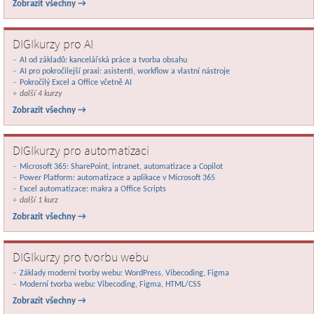
Zobrazit všechny →
DIGIkurzy pro AI
AI od základů: kancelářská práce a tvorba obsahu
AI pro pokročilejší praxi: asistenti, workflow a vlastní nástroje
Pokročilý Excel a Office včetně AI
další 4 kurzy
Zobrazit všechny →
DIGIkurzy pro automatizaci
Microsoft 365: SharePoint, intranet, automatizace a Copilot
Power Platform: automatizace a aplikace v Microsoft 365
Excel automatizace: makra a Office Scripts
další 1 kurz
Zobrazit všechny →
DIGIkurzy pro tvorbu webu
Základy moderní tvorby webu: WordPress, Vibecoding, Figma
Moderní tvorba webu: Vibecoding, Figma, HTML/CSS
Zobrazit všechny →