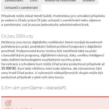
Zaměstnanci
OSVČ
Rodiče na rodičovské
Studenti
Uchazeči o zaměstnání
Příspěvek může získat téměř každý. Podmínkou pro schválení příspěvku
je vedení u Úřadu práce ČR jako uchazeč o zaměstnání nebo zájemce
o zaměstnání, což je pouze jednoduchý administrativní krok.
Co jsou DIGIkurzy
DIGIkurzy jsou kurzy digitálního vzdělávání, které rozvíjejí dovednosti
potřebné pro práci, podnikání i běžné profesní fungování v digitálním
prostředí. Podporované kurzy mohou být zaměřené také na práci
s kancelářskými programy, digitálními nástroji, daty, umělou inteligencí
nebo dalšími technologiemi využitelnými na trhu práce.
Na vybraný a schválený kurz může Úřad práce poskytnout příspěvek až
35 000 Kč
. Kurz tedy většinou není zcela zdarma, ale významnou část
ceny hradí Úřad práce. U vybraných nízkopříjmových skupin může být
poskytnut příspěvek v plné výši ceny kurzu.
S čím vám pomůžeme v AbecedaPC