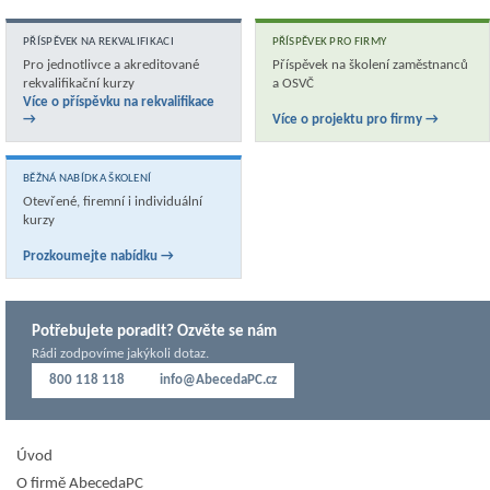
PŘÍSPĚVEK NA REKVALIFIKACI
PŘÍSPĚVEK PRO FIRMY
Pro jednotlivce a akreditované
Příspěvek na školení zaměstnanců
rekvalifikační kurzy
a OSVČ
Více o příspěvku na rekvalifikace
→
Více o projektu pro firmy →
BĚŽNÁ NABÍDKA ŠKOLENÍ
Otevřené, firemní i individuální
kurzy
Prozkoumejte nabídku →
Potřebujete poradit? Ozvěte se nám
Rádi zodpovíme jakýkoli dotaz.
800 118 118
info@AbecedaPC.cz
Úvod
O firmě AbecedaPC