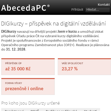
Kontakt
Přihlásit
DIGIkurzy – příspěvek na digitální vzdělávání
DIGIkurzy
navazují na dřívější projekt
Jsem v kurzu
a umožňují získat
příspěvek Úřadu práce ČR na vybrané kurzy digitálního vzdělávání.
Projekt je spolufinancován z Evropského sociálního fondu v rámci
Operačního programu Zaměstnanost plus (OPZ+). Realizace je plánována
do
31. 12. 2028
.
PŘÍSPĚVEK ÚP
VAŠE SPOLUÚČAST
až 35 000 Kč
23,27 %
FORMA VÝUKY
prezenčně i online
Pro koho jsou DIGIkurzy určené