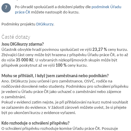
Po úhradě spoluúčasti a doložení platby dle
podmínek Úřadu
práce ČR
můžete nastoupit do kurzu.
Podmínky projektu
DIGIkurzy
.
Časté dotazy
Jsou DIGIkurzy zdarma?
Účastník obvykle hradí povinnou spoluúčast ve výši
23,27 %
ceny kurzu.
Zbývající část ceny může být hrazena z příspěvku Úřadu práce ČR, a to až
do výše
35 000 Kč
. U vybraných nízkopříjmových skupin může být
příspěvek poskytnut až ve výši
100 %
ceny kurzu.
Mohu se přihlásit, i když jsem zaměstnaná nebo podnikám?
Ano. DIGIkurzy jsou určené i pro zaměstnance, OSVČ, rodiče na
rodičovské dovolené nebo studenty. Podmínkou pro schválení příspěvku
je vedení u Úřadu práce ČR jako uchazeč o zaměstnání nebo zájemce
o zaměstnání.
Pokud v evidenci zatím nejste, je při přihlašování na kurz nutné souhlasit
se zařazením do evidence. V žádosti zároveň můžete uvést, že si přejete
být po ukončení kurzu z evidence vyřazeni.
Kdo rozhoduje o schválení příspěvku?
O schválení příspěvku rozhoduje komise Úřadu práce ČR. Posuzuje