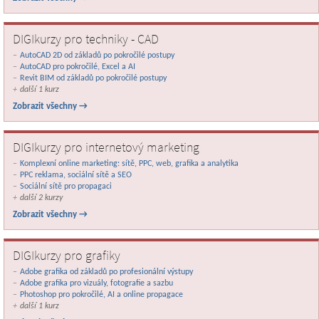
DIGIkurzy pro techniky - CAD
AutoCAD 2D od základů po pokročilé postupy
AutoCAD pro pokročilé, Excel a AI
Revit BIM od základů po pokročilé postupy
další 1 kurz
Zobrazit všechny →
DIGIkurzy pro internetový marketing
Komplexní online marketing: sítě, PPC, web, grafika a analytika
PPC reklama, sociální sítě a SEO
Sociální sítě pro propagaci
další 2 kurzy
Zobrazit všechny →
DIGIkurzy pro grafiky
Adobe grafika od základů po profesionální výstupy
Adobe grafika pro vizuály, fotografie a sazbu
Photoshop pro pokročilé, AI a online propagace
další 1 kurz