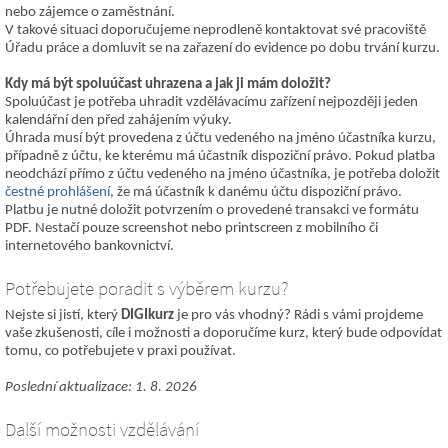
nebo zájemce o zaměstnání.
V takové situaci doporučujeme neprodleně kontaktovat své pracoviště
Úřadu práce a domluvit se na zařazení do evidence po dobu trvání kurzu.
Kdy má být spoluúčast uhrazena a jak ji mám doložit?
Spoluúčast je potřeba uhradit vzdělávacímu zařízení nejpozději jeden
kalendářní den před zahájením výuky.
Úhrada musí být provedena z účtu vedeného na jméno účastníka kurzu,
případně z účtu, ke kterému má účastník dispoziční právo. Pokud platba
neodchází přímo z účtu vedeného na jméno účastníka, je potřeba doložit
čestné prohlášení
, že má účastník k danému účtu dispoziční právo.
Platbu je nutné doložit potvrzením o provedené transakci ve formátu
PDF. Nestačí pouze screenshot nebo printscreen z mobilního či
internetového bankovnictví.
Potřebujete poradit s výběrem kurzu?
Nejste si jistí, který
DIGIkurz
je pro vás vhodný? Rádi s vámi projdeme
vaše zkušenosti, cíle i možnosti a doporučíme kurz, který bude odpovídat
tomu, co potřebujete v praxi používat.
Poslední aktualizace: 1. 8. 2026
Další možnosti vzdělávání