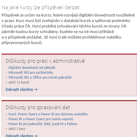
Na jaké kurzy lze příspěvek čerpat
Příspěvek je určen na kurzy, které rozvíjejí digitální dovednosti využitelné
v praxi. Kurz musí být zveřejněn v databázi kurzů a splňovat podmínky
Úřadu práce ČR. Nyní probíhá schvalování těchto kurzů ze strany ÚP,
jakmile budou kurzy schváleny, budete se na ně moci přihlásit
a o příspěvek požádat. Již nyní si ale můžete prohlédnout nabídku
připravovaných kurzů.
DIGIkurzy pro práci v administrativě
Digitální dovednosti od základů
Microsoft 365 pro začátečníky
Microsoft 365 a Office pro mírně pokročilé
další 13 kurzů
Zobrazit všechny →
DIGIkurzy pro zpracování dat
Excel, Power Query a Power BI pro datovou analytiku
Power BI a Power Query pro tvorbu reportů
Power BI pro pokročilé: DAX, jazyk M a Python
další 1 kurz
Zobrazit všechny →