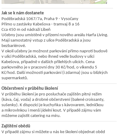
Jak se k nám dostanete
Poděbradská 1067/7a, Praha 9 - Vysočany
Přímo u zastávky Kabešova - tramvaj 8 a 16
Cca 450 m od nádraží Libeň
Učebny jsou umístěné v přízemí nového areálu Harfa Living.
Mají samostatný vstup z ulice Poděbradská a jsou
bezbariérové.
V okolí učebny je možnost parkování přímo naproti budově
v ulici Poděbradská, nebo ihned vedle budovy v ulici
Kabešova, případně v dalších přilehlých ulicích. Cena
parkovného je v pracovní dny 30 Kč/hod, o víkendu 5
Kč/hod. Další možnosti parkování (i zdarma) jsou u blízkých
supermarketů.
Občerstvení v průběhu školení
V průběhu školení je pro posluchače zajištěn pitný režim
(káva, čaj, voda) a drobné občerstvení (balené croissanty,
sušenky). K dispozici je kuchyňka s kávovarem, ledničkou
a mikrovlnkou i menší jídelní kout. V případě zájmu vám
můžeme zajistit catering na míru.
Zajištění obědů
V případě zájmu si můžete u nás ke školení objednat oběd