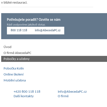
v blízké restauraci.
Potřebujete poradit? Ozvěte se nám
Rádi zodpovíme jakýkoli dotaz.
800 118 118
info@AbecedaPC.cz
Úvod
O firmě AbecedaPC
Pobočky a učebny
Pobočka Kolín
Online školení
Mobilní učebna
+420 800 118 118
info@AbecedaPC.cz
Další kontakty
O firmě