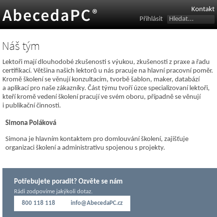
Kontakt
Přihlásit
Náš tým
Lektoři mají dlouhodobé zkušenosti s výukou, zkušenosti z praxe a řadu
certifikací. Většina našich lektorů u nás pracuje na hlavní pracovní poměr.
Kromě školení se věnují konzultacím, tvorbě šablon, maker, databází
a aplikací pro naše zákazníky. Část týmu tvoří úzce specializovaní lektoři,
kteří kromě vedení školení pracují ve svém oboru, případně se věnují
i publikační činnosti.
Simona Poláková
Simona je hlavním kontaktem pro domlouvání školení, zajišťuje
organizaci školení a administrativu spojenou s projekty.
Potřebujete poradit? Ozvěte se nám
Rádi zodpovíme jakýkoli dotaz.
800 118 118
info@AbecedaPC.cz