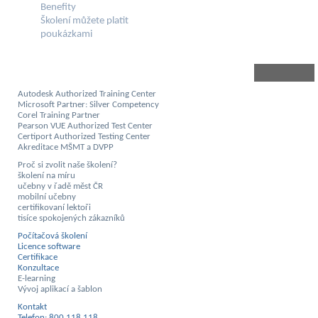
Benefity
Školení můžete platit
poukázkami
Autodesk Authorized Training Center
Microsoft Partner: Silver Competency
Corel Training Partner
Pearson VUE Authorized Test Center
Certiport Authorized Testing Center
Akreditace MŠMT a DVPP
Proč si zvolit naše školení?
školení na míru
učebny v řadě měst ČR
mobilní učebny
certifikovaní lektoři
tisíce spokojených zákazníků
Počítačová školení
Licence software
Certifikace
Konzultace
E-learning
Vývoj aplikací a šablon
Kontakt
Telefon: 800 118 118